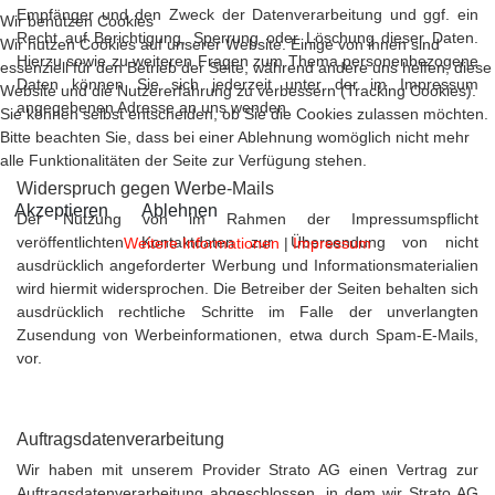
Empfänger und den Zweck der Datenverarbeitung und ggf. ein
Wir benutzen Cookies
Recht auf Berichtigung, Sperrung oder Löschung dieser Daten.
Wir nutzen Cookies auf unserer Website. Einige von ihnen sind
Hierzu sowie zu weiteren Fragen zum Thema personenbezogene
essenziell für den Betrieb der Seite, während andere uns helfen, diese
Daten können Sie sich jederzeit unter der im Impressum
Website und die Nutzererfahrung zu verbessern (Tracking Cookies).
angegebenen Adresse an uns wenden.
Sie können selbst entscheiden, ob Sie die Cookies zulassen möchten.
Bitte beachten Sie, dass bei einer Ablehnung womöglich nicht mehr
alle Funktionalitäten der Seite zur Verfügung stehen.
Widerspruch gegen Werbe-Mails
Akzeptieren
Ablehnen
Der Nutzung von im Rahmen der Impressumspflicht
veröffentlichten Kontaktdaten zur Übersendung von nicht
Weitere Informationen
|
Impressum
ausdrücklich angeforderter Werbung und Informationsmaterialien
wird hiermit widersprochen. Die Betreiber der Seiten behalten sich
ausdrücklich rechtliche Schritte im Falle der unverlangten
Zusendung von Werbeinformationen, etwa durch Spam-E-Mails,
vor.
Auftragsdatenverarbeitung
Wir haben mit unserem Provider Strato AG einen Vertrag zur
Auftragsdatenverarbeitung abgeschlossen, in dem wir Strato AG